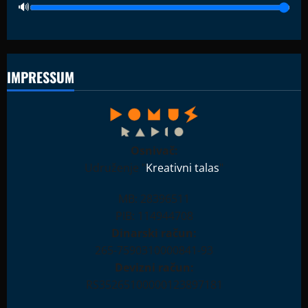
IMPRESSUM
Osnivač:
Udruženje "
Kreativni talas
"
MB: 28396511
PIB: 114944708
Dinarski račun:
265-7590310000841-93
Devizni račun:
RS35265100000123897181