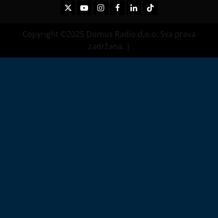
Twitter
Youtube
Instagram
Facebook
LinkedIn
TikTok
Copyright ©2025 Domus Radio d.o.o. Sva prava
zadržana.
|