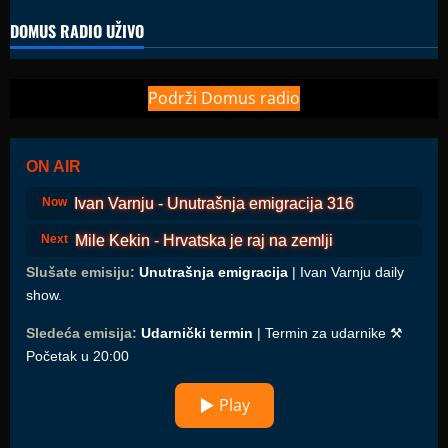
DOMUS RADIO UŽIVO
Podrži Domus radio
ON AIR
Ivan Varnju - Unutrašnja emigracija 316
Now
Mile Kekin - Hrvatska je raj na zemlji
Next
Slušate emisiju:
Unutrašnja emigracija
| Ivan Varnju daily
show.
Sledeća emisija:
Udarnički termin
| Termin za udarnike ⚒️
Početak u 20:00
▶ Play