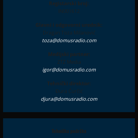
Registarski broj:
IN001612
Glavni i odgovorni urednik:
Dragan Toza Milanović
toza@domusradio.com
Medijski partner:
ZTZ Media
igor@domusradio.com
Tehnički direktor:
Đura Ćurčić
djura@domusradio.com
Tehnička podrška