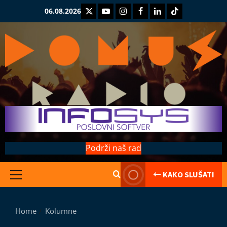
Skip
Twitter
Youtube
Instagram
Facebook
LinkedIn
TikTok
06.08.2026
to
content
Podrži naš rad
← KAKO SLUŠATI
Primary
Kolumne
Menu
Saranijaga
L
Home
Kolumne
e