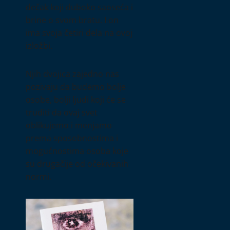
dečak koji duboko saoseća i
brine o svom bratu. I on
ima svoja četiri dela na ovoj
izložbi.
Njih dvojica zajedno nas
pozivaju da budemo bolje
osobe, bolji ljudi koji će se
truditi da ovaj svet
oblikujemo i menjamo
prema sposobnostima i
mogućnostima osoba koje
su drugačije od očekivanih
normi.