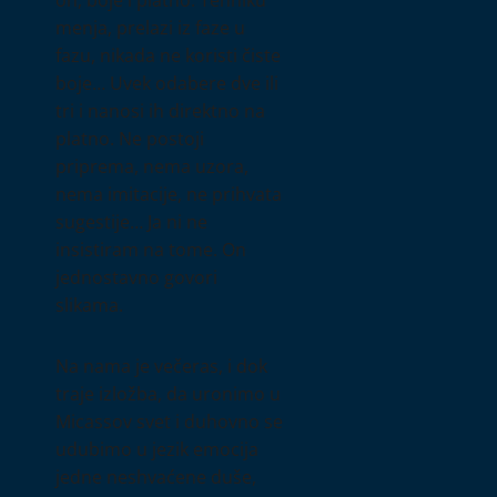
menja, prelazi iz faze u
fazu, nikada ne koristi čiste
boje… Uvek odabere dve ili
tri i nanosi ih direktno na
platno. Ne postoji
priprema, nema uzora,
nema imitacije, ne prihvata
sugestije… Ja ni ne
insistiram na tome. On
jednostavno govori
slikama.
Na nama je večeras, i dok
traje izložba, da uronimo u
Micassov svet i duhovno se
udubimo u jezik emocija
jedne neshvaćene duše,