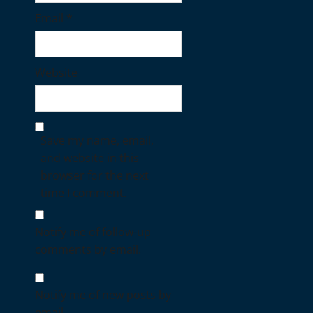
Email
*
Website
Save my name, email,
and website in this
browser for the next
time I comment.
Notify me of follow-up
comments by email.
Notify me of new posts by
email.