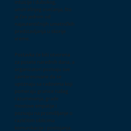
intuicije i dubokog,
unutrašnjeg osećanja, što
je čini jednim od
najautentičnijih umetničkih
predstavljanja u skorije
vreme.
Postavka će biti otvorena
za posete narednih dana, a
organizatori pozivaju sve
zainteresovane da se
upoznaju sa radovima koji
pomeraju granice našeg
razumevanja, grade
mostove empatije i
pozivaju na promišljanje o
različitim oblicima
komunikacije i postojanja.