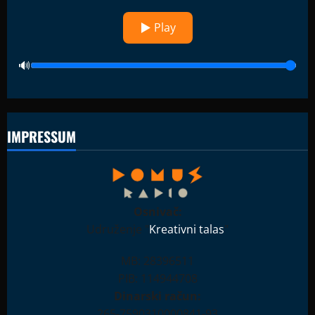
▶ Play
IMPRESSUM
Osnivač:
Udruženje "
Kreativni talas
"
MB: 28396511
PIB: 114944708
Dinarski račun:
265-7590310000841-93