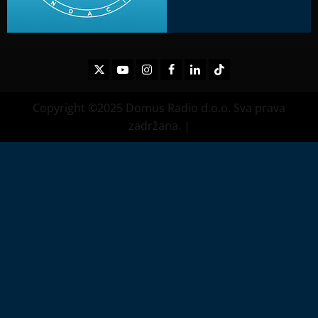
Twitter
Youtube
Instagram
Facebook
LinkedIn
TikTok
Copyright ©2025 Domus Radio d.o.o. Sva prava
zadržana.
|