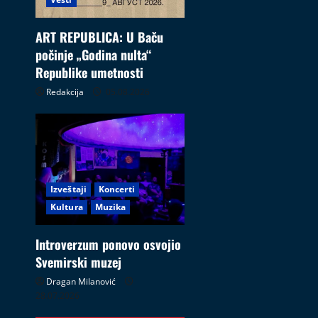
ART REPUBLICA: U Baču
počinje „Godina nulta“
Republike umetnosti
Redakcija
05.08.2026
Izveštaji
Koncerti
Kultura
Muzika
Introverzum ponovo osvojio
Svemirski muzej
Dragan Milanović
28.07.2026