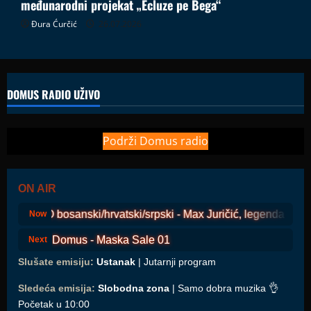
međunarodni projekat „Ecluze pe Bega“
Đura Ćurčić
26.07.2026
DOMUS RADIO UŽIVO
Podrži Domus radio
ON AIR
COSMO bosanski/hrvatski/srpski - Max Juričić, legenda s otok
Now
Domus - Maska Sale 01
Next
Slušate emisiju:
Ustanak
| Jutarnji program
Sledeća emisija:
Slobodna zona
| Samo dobra muzika 👌
Početak u 10:00