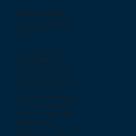
Njegova majka, Jelena
Marković, na najbolji način
opisala je njegov način
stvaranja:
— Na njegovo slikanje ne
mogu da utičem. Ni na
vreme kada će slikati, ni na
temu, kolorit, dimenzije
platna… Postoji samo jedan
uslov: slika u apsolutnoj
tišini. Ja moram da mirujem
i sedim pored njega, ili on
insistira da mi sedi u krilu.
Nema gužve, nema
telefona, nema ničega — ja,
on, boje i platno. Tehniku