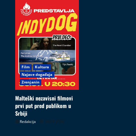
Film
Kultura
Najave događaja
Zrenjanin
Malteški nezavisni filmovi
prvi put pred publikom u
Srbiji
Redakcija
26.07.2026