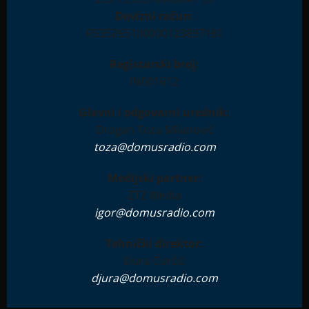
Devizni račun:
RS35265100000123897181
Registarski broj:
IN001612
Glavni i odgovorni urednik:
Dragan Toza Milanović
toza@domusradio.com
Medijski partner:
ZTZ Media
igor@domusradio.com
Tehnički direktor:
Đura Ćurčić
djura@domusradio.com