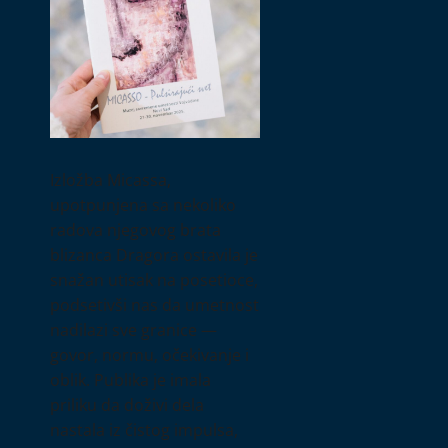
Izložba Micassa,
upotpunjena sa nekoliko
radova njegovog brata
blizanca Dragora ostavila je
snažan utisak na posetioce,
podsetivši nas da umetnost
nadilazi sve granice —
govor, normu, očekivanje i
oblik. Publika je imala
priliku da doživi dela
nastala iz čistog impulsa,