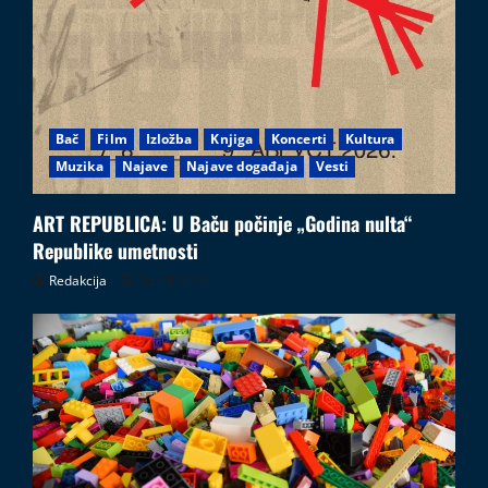
Bač
Film
Izložba
Knjiga
Koncerti
Kultura
Muzika
Najave
Najave događaja
Vesti
ART REPUBLICA: U Baču počinje „Godina nulta“
Republike umetnosti
Redakcija
05.08.2026