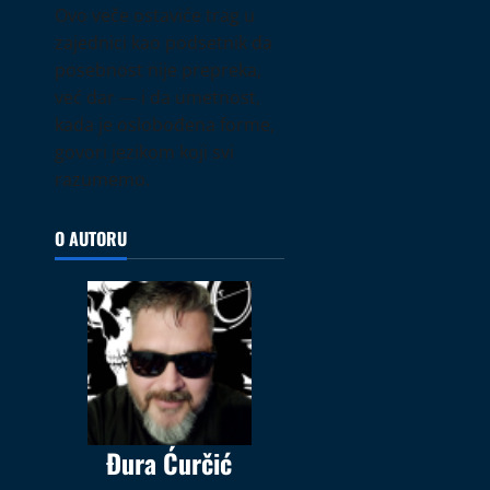
Ovo veče ostaviće trag u
zajednici kao podsetnik da
posebnost nije prepreka,
već dar — i da umetnost,
kada je oslobođena forme,
govori jezikom koji svi
razumemo.
O AUTORU
Đura Ćurčić