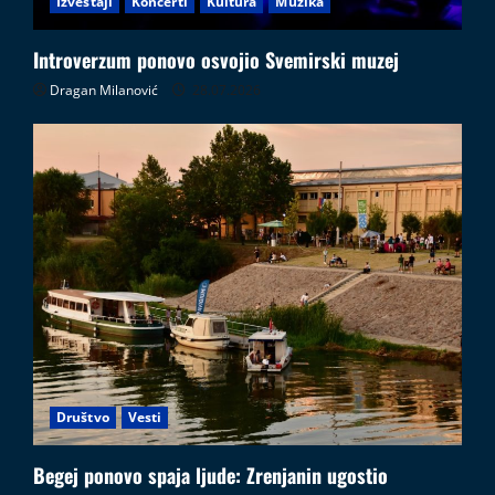
Izveštaji
Koncerti
Kultura
Muzika
Introverzum ponovo osvojio Svemirski muzej
Dragan Milanović
28.07.2026
Društvo
Vesti
Begej ponovo spaja ljude: Zrenjanin ugostio