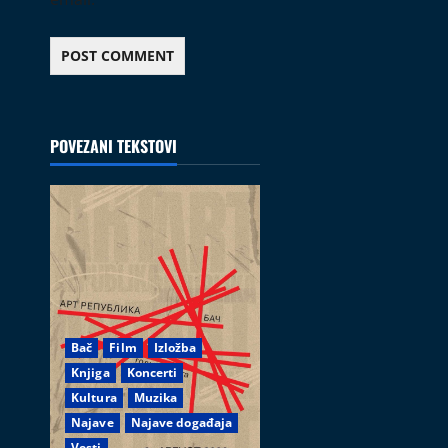
POVEZANI TEKSTOVI
Bač
Film
Izložba
Knjiga
Koncerti
Kultura
Muzika
Najave
Najave događaja
Vesti