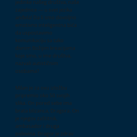
jedinke našeg društva, naše
zajednice — u svet jezika
anđela! Da li smo dovoljno
emotivno inteligentna bića
da uspostavimo
komunikaciju sa tako
divnim Božijim kreacijama
koje smo, u ime društva,
nazvali autističnim
osobama?
Milan je za ovu izložbu
pripremio oko 50 svojih
slika. On pored sebe ima
brata blizanca, Dragora. On
je njegov zaštitnik,
ambasador i druga
polovina. Dragor je zdrav