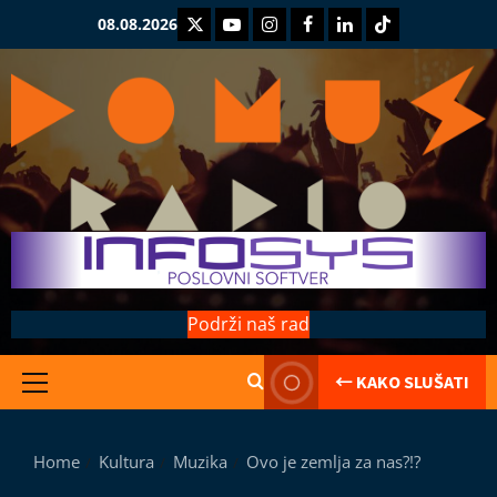
Skip
Twitter
Youtube
Instagram
Facebook
LinkedIn
TikTok
08.08.2026
to
content
Podrži naš rad
← KAKO SLUŠATI
Primary
Kolumne
Menu
Saranijaga
L
Home
Kultura
Muzika
Ovo je zemlja za nas?!?
e