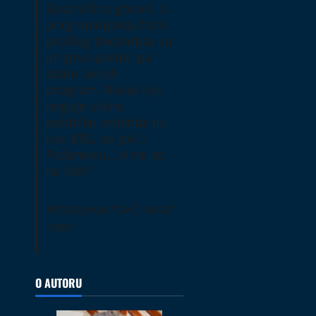
Boom93 to govori. U
onoj medijskoj čistki
prošlog decembra su
im prvo pretili, pa
zatim ukinili
program. Radio koji
neguje sličnu
političku orijentaciju
kao B92, pa još u
Požarevcu… A ne, to
ne ide!”
PETAR JANJATOVIĆ, MART
1997.
O AUTORU