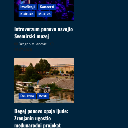
Izveštaji
Koncerti
Kultura
Muzika
Introverzum ponovo osvojio
Svemirski muzej
Dragan Milanović
28.07.2026
Društvo
Vesti
Begej ponovo spaja ljude:
Zrenjanin ugostio
međunarodni projekat