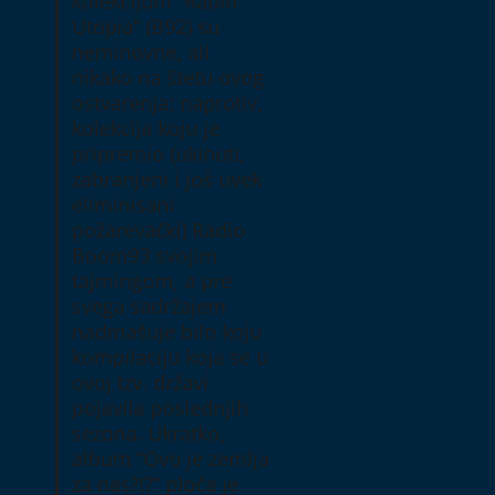
kolekcijom “Radio
Utopia” (B92) su
neminovne, ali
nikako na štetu ovog
ostvarenja; naprotiv,
kolekcija koju je
pripremio (ukinuti,
zabranjeni i još uvek
eliminisani
požarevački) Radio
Boom93 svojim
tajmingom, a pre
svega sadržajem
nadmašuje bilo koju
kompilaciju koja se u
ovoj tzv. državi
pojavila poslednjih
sezona. Ukratko,
album “Ovo je zemlja
za nas?!?” ploča je