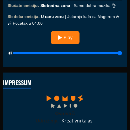
Slušate emisiju:
Slobodna zona
| Samo dobra muzika 👌
Sledeća emisija:
U ranu zoru
| Jutarnja kafa sa šlagerom ☕️
🎶 Početak u 04:00
▶ Play
IMPRESSUM
Osnivač:
Udruženje "
Kreativni talas
"