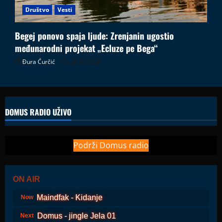
Društvo
Vesti
Begej ponovo spaja ljude: Zrenjanin ugostio
međunarodni projekat „Ecluze pe Bega“
Đura Ćurčić
26.07.2026
DOMUS RADIO UŽIVO
Podrži Domus radio
ON AIR
Maindfak - Kidanje
Now
Domus - jingle Jela 01
Next