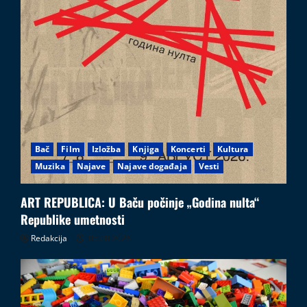
Bač
Film
Izložba
Knjiga
Koncerti
Kultura
Muzika
Najave
Najave događaja
Vesti
ART REPUBLICA: U Baču počinje „Godina nulta“
Republike umetnosti
Redakcija
05.08.2026