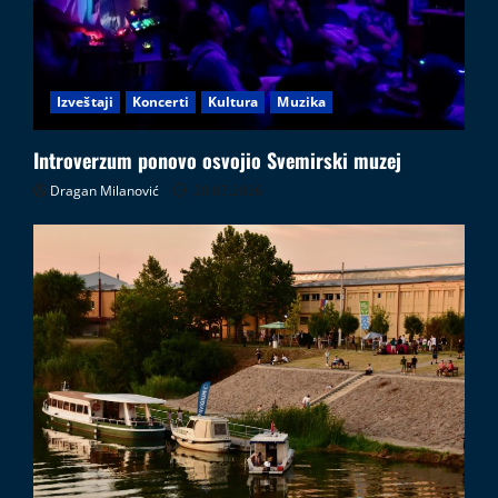
Izveštaji
Koncerti
Kultura
Muzika
Introverzum ponovo osvojio Svemirski muzej
Dragan Milanović
28.07.2026