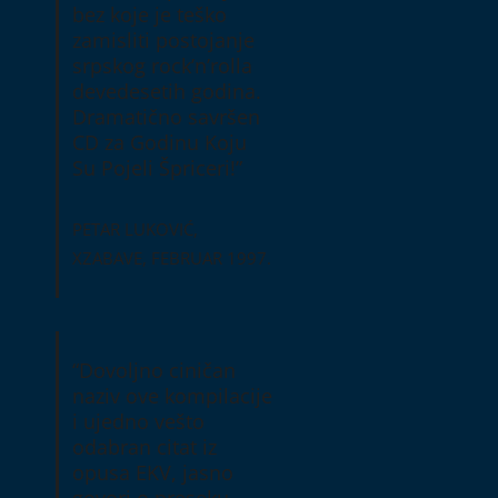
bez koje je teško
zamisliti postojanje
srpskog rock’n’rolla
devedesetih godina.
Dramatično savršen
CD za Godinu Koju
Su Pojeli Špriceri!”
PETAR LUKOVIĆ,
XZABAVE, FEBRUAR 1997.
“Dovoljno ciničan
naziv ove kompilacije
i ujedno vešto
odabran citat iz
opusa EKV, jasno