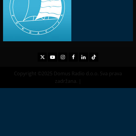
Twitter
Youtube
Instagram
Facebook
LinkedIn
TikTok
Copyright ©2025 Domus Radio d.o.o. Sva prava
zadržana.
|