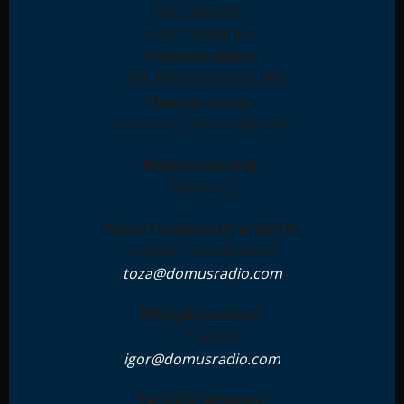
MB: 28396511
PIB: 114944708
Dinarski račun:
265-7590310000841-93
Devizni račun:
RS35265100000123897181
Registarski broj:
IN001612
Glavni i odgovorni urednik:
Dragan Toza Milanović
toza@domusradio.com
Medijski partner:
ZTZ Media
igor@domusradio.com
Tehnički direktor: