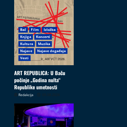
Bač
Film
Izložba
Knjiga
Koncerti
Kultura
Muzika
Najave
Najave događaja
Vesti
ART REPUBLICA: U Baču
počinje „Godina nulta“
Republike umetnosti
Redakcija
05.08.2026