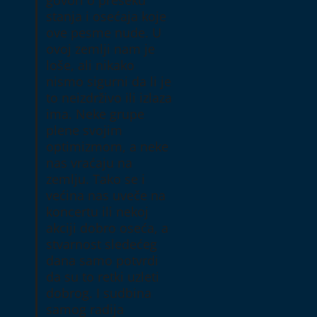
govori o preseku
stanja i osećaja koje
ove pesme nude. U
ovoj zemlji nam je
loše, ali nikako
nismo sigurni da li je
to neizdrživo ili izlaza
ima. Neke grupe
plene svojim
optimizmom, a neke
nas vraćaju na
zemlju. Tako se i
većina nas uveče na
koncertu ili nekoj
akciji dobro oseća, a
stvarnost sledećeg
dana samo potvrdi
da su to retki uzleti
dobrog. I sudbina
samog radija