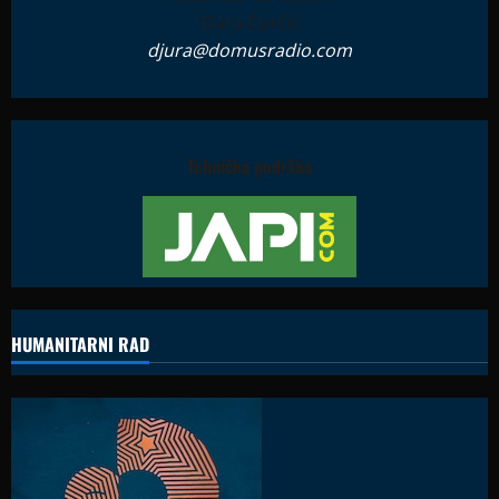
Đura Ćurčić
djura@domusradio.com
Tehnička podrška
HUMANITARNI RAD