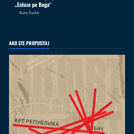
„Ecluze pe Bega“
Đura Ćurčić
26.07.2026
AKO STE PROPUSTILI