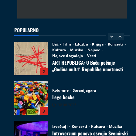
Bač
Film
Izložba
Knjiga
Koncerti
Kultura
Muzika
Najave
Najave događaja
Vesti
ART REPUBLICA: U Baču počinje
„Godina nulta“ Republike umetnosti
POPULARNO
2
05.08.2026
Kolumne
Saranijagara
Lego kocke
02.08.2026
3
Izveštaji
Koncerti
Kultura
Muzika
Introverzum ponovo osvojio Svemirski
muzej
28.07.2026
4
Društvo
Vesti
Begej ponovo spaja ljude: Zrenjanin