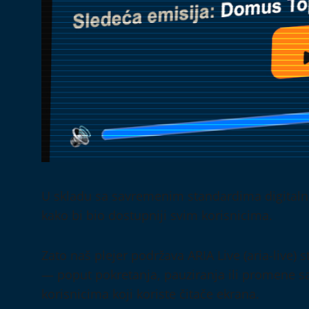
U skladu sa savremenim standardima digitalne
kako bi bio dostupniji svim korisnicima.
Zato naš plejer podržava ARIA Live (aria-live)
— poput pokretanja, pauziranja ili promene s
korisnicima koji koriste čitače ekrana.