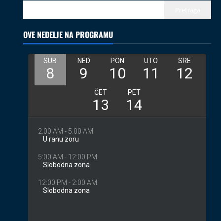
02.08.2026
Pretraga
3
OVE NEDELJE NA PROGRAMU
Izveštaji
Koncerti
Kultura
Muzika
Introverzum ponovo osvojio Svemirski
muzej
28.07.2026
4
Društvo
Vesti
Begej ponovo spaja ljude: Zrenjanin
ugostio međunarodni projekat „Ecluze
pe Bega“
5
26.07.2026
Coix protiv mejnstrima
Kolumne
Turisti
08.08.2026
1