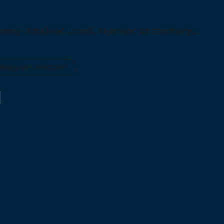
emlji. Istraživač u duši, stvaralac po zanimanju,
edaj sve tekstove