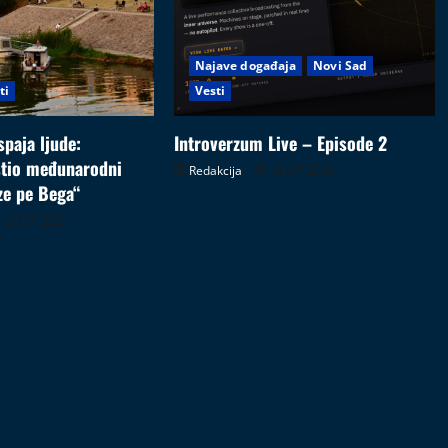
Najave događaja
Novi Sad
ti
Vesti
paja ljude:
Introverzum Live – Episode 2
stio međunarodni
Redakcija
23.07.2026
ze pe Bega“
26.07.2026