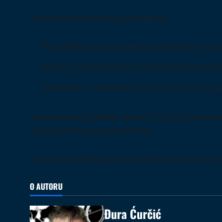
Ovim pristupom omogućavamo:
bolji doživljaj za osobe sa oštećenjem vida
jasnu i pravovremenu povratnu informaciju
savremen, inkluzivan web koji ne isključuj
Verujemo da je dobar dizajn onaj koji je do
našu platformu u tom smeru.
Ako imate predloge ili povratne informacije, 
O AUTORU
Đura Ćurčić