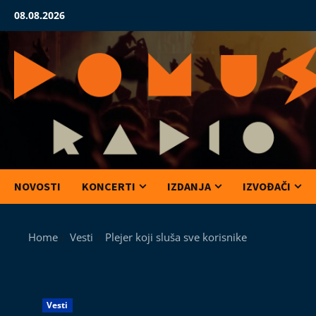
Skip
08.08.2026
to
content
NOVOSTI
KONCERTI
IZDANJA
IZVOĐAČI
Home
Vesti
Plejer koji sluša sve korisnike
Vesti