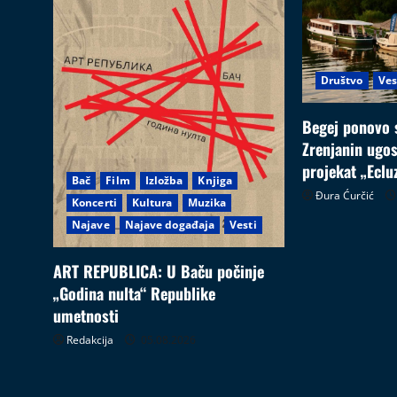
Društvo
Ves
Begej ponovo s
Zrenjanin ugo
projekat „Eclu
Bač
Film
Izložba
Knjiga
Đura Ćurčić
Koncerti
Kultura
Muzika
Najave
Najave događaja
Vesti
ART REPUBLICA: U Baču počinje
„Godina nulta“ Republike
umetnosti
Redakcija
05.08.2026