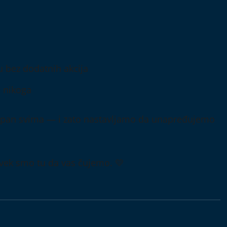
 bez dodatnih akcija
e nikoga
stupan svima — i zato nastavljamo da unapređujemo
uvek smo tu da vas čujemo. 💛