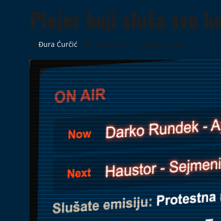
Plejer koji sluša sve k
Đura Ćurčić
23.12.2025
1 minute read