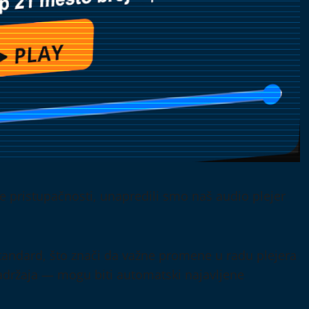
 pristupačnosti, unapredili smo naš audio plejer
 standard, što znači da važne promene u radu plejera
adržaja — mogu biti automatski najavljene