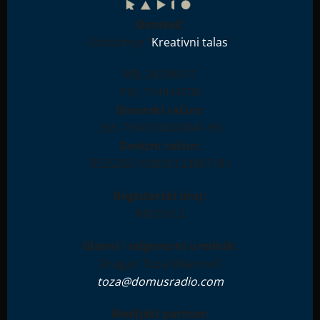
Osnivač:
Udruženje "
Kreativni talas
"
MB: 28396511
PIB: 114944708
Dinarski račun:
265-7590310000841-93
Devizni račun:
RS35265100000123897181
Registarski broj:
IN001612
Glavni i odgovorni urednik:
Dragan Toza Milanović
toza@domusradio.com
Medijski partner: