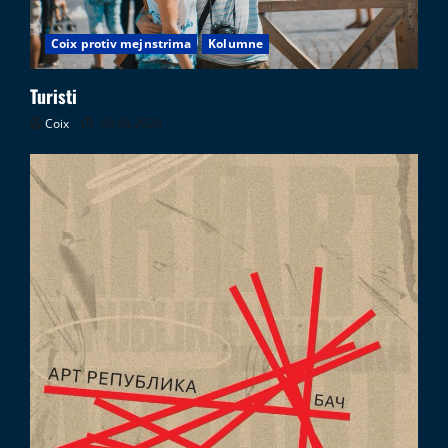
Coix protiv mejnstrima
Kolumne
Turisti
Coix
08.08.2026