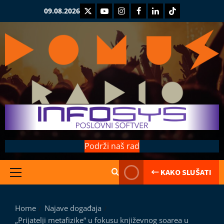
Skip
Twitter
Youtube
Instagram
Facebook
LinkedIn
TikTok
09.08.2026
to
content
Podrži naš rad
← KAKO SLUŠATI
Primary
Menu
Coix proti
Home
Najave događaja
Kolumne
„Prijatelji metafizike“ u fokusu književnog soarea u