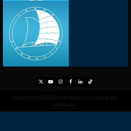
Twitter
Youtube
Instagram
Facebook
LinkedIn
TikTok
Copyright ©2025 Domus Radio d.o.o. Sva prava
zadržana.
|