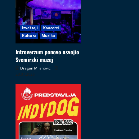
Izveštaji
Koncerti
Kultura
Muzika
Introverzum ponovo osvojio
Svemirski muzej
Dragan Milanović
28.07.2026