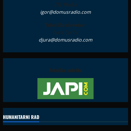
ZTZ Media
igor@domusradio.com
Tehnički direktor:
Đura Ćurčić
djura@domusradio.com
Tehnička podrška
HUMANITARNI RAD