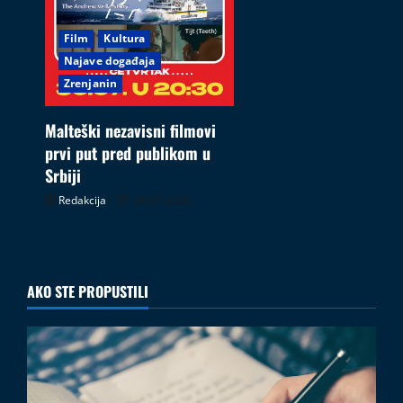
Film
Kultura
Najave događaja
Zrenjanin
Malteški nezavisni filmovi
prvi put pred publikom u
Srbiji
Redakcija
26.07.2026
AKO STE PROPUSTILI