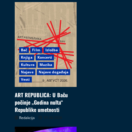
Bač
Film
Izložba
Knjiga
Koncerti
Kultura
Muzika
Najave
Najave događaja
Vesti
ART REPUBLICA: U Baču
počinje „Godina nulta“
Republike umetnosti
Redakcija
05.08.2026