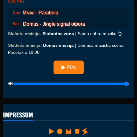
ON AIR
Mravi - Parabola
Now
Domus - Jingle signal otpora
Next
Slušate emisiju:
Slobodna zona
| Samo dobra muzika 👌
Sledeća emisija:
Domus emisija
| Domaća muzička scena
Početak u 19:00
▶ Play
IMPRESSUM