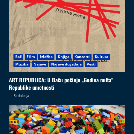
Bač
Film
Izložba
Knjiga
Koncerti
Kultura
Muzika
Najave
Najave događaja
Vesti
ART REPUBLICA: U Baču počinje „Godina nulta“
Republike umetnosti
Redakcija
05.08.2026