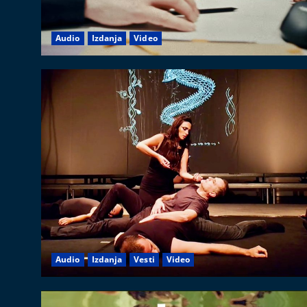
Audio
Izdanja
Video
Audio
Izdanja
Vesti
Video