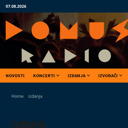
Skip
07.08.2026
to
content
NOVOSTI
KONCERTI
IZDANJA
IZVOĐAČI
Home
izdanja
izdanja