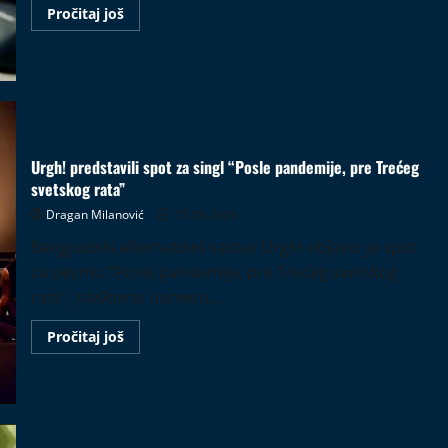
Read
Pročitaj još
more
about
Šajzerbiterlemon
se
vraća:
novi
singl
“Mrtav
čovek”
najavljuje
Urgh! predstavili spot za singl “Posle pandemije, pre Trećeg
treći
album
svetskog rata”
Dragan Milanović
13.06.2026
Beogradski alternativni sastav Urgh! objavio je spot
za pesmu “Posle pandemije, pre Trećeg svetskog
rata”, naslovnu numeru...
Read
Pročitaj još
more
about
Urgh!
predstavili
spot
za
singl
“Posle