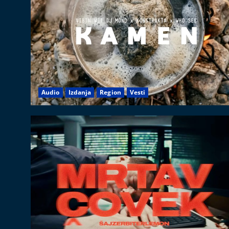
Audio
Izdanja
Region
Vesti