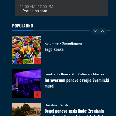
Kolumne
Saranijagara
Lego kocke
02.08.2026
POPULARNO
2
Izveštaji
Koncerti
Kultura
Muzika
Introverzum ponovo osvojio Svemirski
muzej
28.07.2026
3
Društvo
Vesti
Begej ponovo spaja ljude: Zrenjanin
ugostio međunarodni projekat „Ecluze
pe Bega“
4
26.07.2026
Film
Kultura
Najave događaja
Zrenjanin