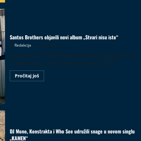
ceo
svet“
Santos Brothers objavili novi album „Stvari nisu iste“
Redakcija
20.07.2026
Regionalni rock bend Santos Brothers objavio je novi
studijski album „Stvari nisu iste“, koji je od 17....
Read
Pročitaj još
more
about
Santos
Brothers
objavili
novi
album
„Stvari
nisu
iste“
DJ Mono, Konstrakta i Who See udružili snage u novom singlu
„KAMEN“