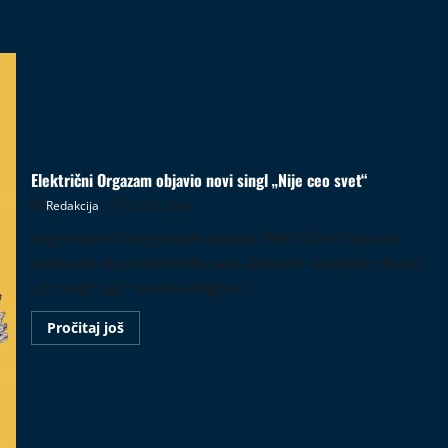
Električni Orgazam objavio novi singl „Nije ceo svet“
Redakcija
22.07.2026
Legendarni beogradski sastav Električni Orgazam
nastavlja da promoviše svoj aktuelni studijski album
„U magli sjaj“ novim singlom...
Read
Pročitaj još
more
about
Električni
Orgazam
objavio
novi
singl
„Nije