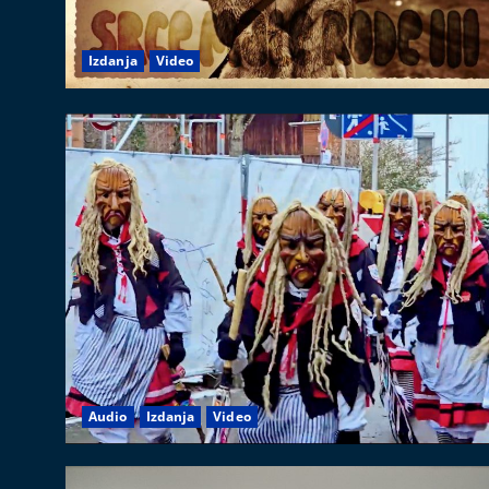
Izdanja
Video
Audio
Izdanja
Video