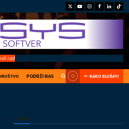
Twitter
Youtube
Instagram
Facebook
LinkedIn
TikTo
naš rad
PODRŽI NAS
DRUŠTVO
← KAKO SLUŠATI
Kolumne
Saranijagara
Lego kocke
02.08.2026
2
Izveštaji
Koncerti
Kultura
Muzika
SEARCH
Introverzum ponovo osvojio Svemirski
muzej