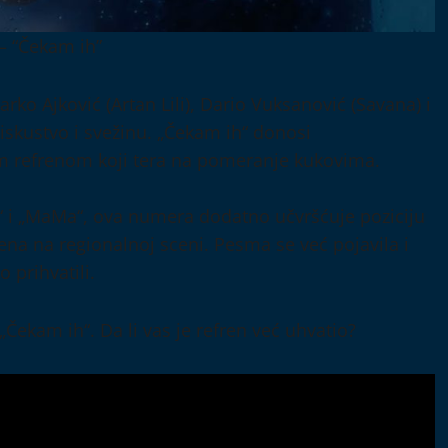
– “Čekam ih”
arko Ajković (Artan Lili), Dario Vuksanović (Savana) i
 iskustvo i svežinu. „Čekam ih“ donosi
znim refrenom koji tera na pomeranje kukovima.
“ i „MaMa“, ova numera dodatno učvršćuje poziciju
ena na regionalnoj sceni. Pesma se već pojavila i
 prihvatili.
„Čekam ih“. Da li vas je refren već uhvatio?