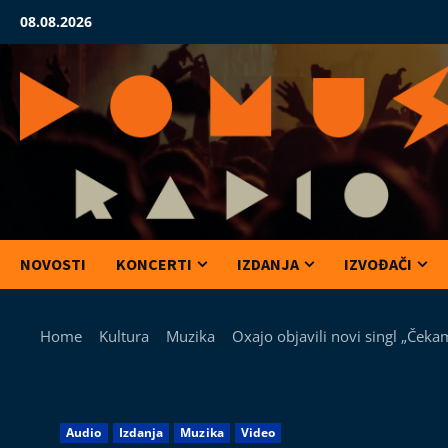
Skip
08.08.2026
to
content
NOVOSTI
KONCERTI
IZDANJA
IZVOĐAČI
Home
Kultura
Muzika
Oxajo objavili novi singl „Čeka
Audio
Izdanja
Muzika
Video