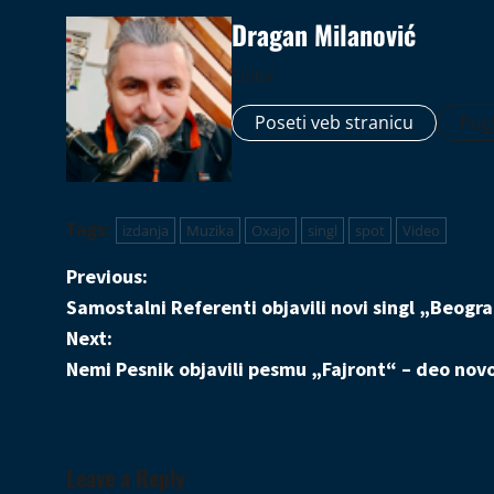
Dragan Milanović
Editor
Poseti veb stranicu
Pogl
Tags:
izdanja
Muzika
Oxajo
singl
spot
Video
P
Previous:
Samostalni Referenti objavili novi singl „Beogr
o
Next:
s
Nemi Pesnik objavili pesmu „Fajront“ – deo nov
t
n
Leave a Reply