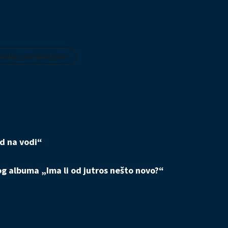
edaj sve tekstove
ad na vodi“
og albuma „Ima li od jutros nešto novo?“