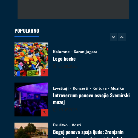
Kolumne
Saranijagara
Lego kocke
02.08.2026
POPULARNO
2
Izveštaji
Koncerti
Kultura
Muzika
Introverzum ponovo osvojio Svemirski
muzej
28.07.2026
3
Društvo
Vesti
Begej ponovo spaja ljude: Zrenjanin
ugostio međunarodni projekat „Ecluze
pe Bega“
4
26.07.2026
Film
Kultura
Najave događaja
Zrenjanin