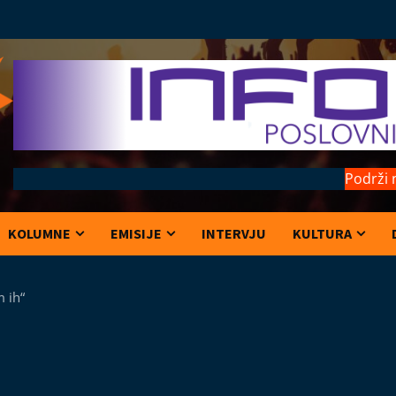
Podrži 
KOLUMNE
EMISIJE
INTERVJU
KULTURA
m ih“