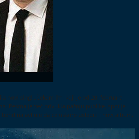
 novi singl „Čekam ih“, koji je od 20. februara
. Pesma je već privukla pažnju publike, spot je
bend najavljuje da će uskoro uslediti i novi album.