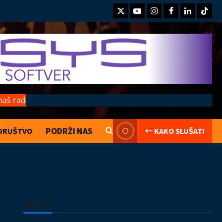
Twitter
Youtube
Instagram
Facebook
LinkedIn
TikTo
naš rad
PODRŽI NAS
DRUŠTVO
← KAKO SLUŠATI
Kolumne
Saranijagara
Lego kocke
02.08.2026
2
Izveštaji
Koncerti
Kultura
Muzika
SEARCH
Introverzum ponovo osvojio Svemirski
muzej