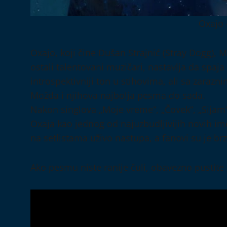
Oxajo 
Oxajo, koji čine Dušan Strajnić (Stray Dogg), M
ostali talentovani muzičari, nastavlja da spaja
introspektivniji ton u stihovima, ali sa zara
Možda i njihova najbolja pesma do sada.
Nakon singlova „Moje vreme“, „Čovek“, „Sijam
Oxaja kao jednog od najuzbudljivijih novih im
na setlistama uživo nastupa, a fanovi su je brzo
Ako pesmu niste ranije čuli, obavezno pustite 