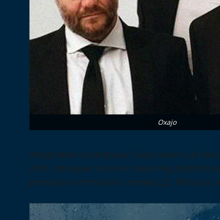
Oxajo
Beogradska supergrupa Oxajo upravo je izbacila
2026. dostupan na svim streaming platformama
premijerno emitovan u nedelju 22. februara, a 