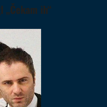
gl „Čekam ih“