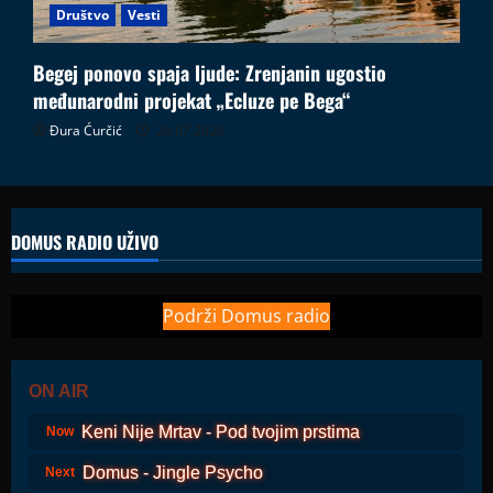
Društvo
Vesti
Begej ponovo spaja ljude: Zrenjanin ugostio
međunarodni projekat „Ecluze pe Bega“
Đura Ćurčić
26.07.2026
DOMUS RADIO UŽIVO
Podrži Domus radio
ON AIR
Keni Nije Mrtav - Pod tvojim prstima
Now
Domus - Jingle Psycho
Next