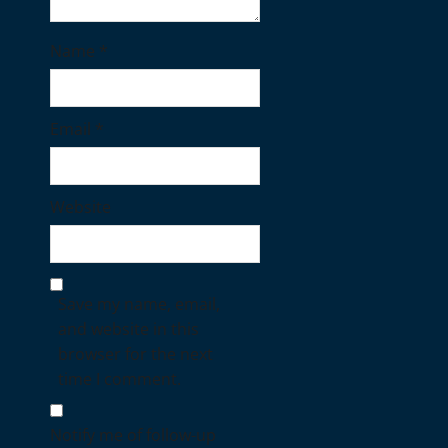
Name
*
Email
*
Website
Save my name, email,
and website in this
browser for the next
time I comment.
Notify me of follow-up