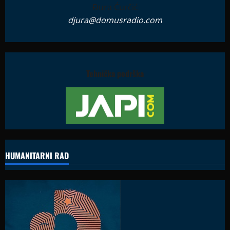
Đura Ćurčić
djura@domusradio.com
Tehnička podrška
HUMANITARNI RAD