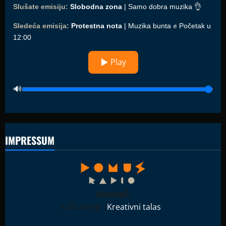
Slušate emisiju:
Slobodna zona
| Samo dobra muzika 👌
Sledeća emisija:
Protestna nota
| Muzika bunta ✊ Početak u
12:00
▶ Play
IMPRESSUM
Osnivač:
Udruženje "
Kreativni talas
"