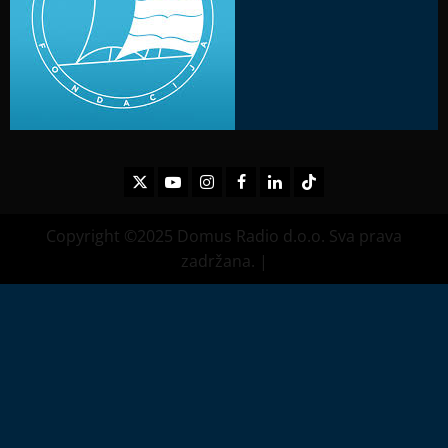
Twitter
Youtube
Instagram
Facebook
LinkedIn
TikTok
Copyright ©2025 Domus Radio d.o.o. Sva prava
zadržana.
|