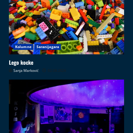
Kolumne
Saranijagara
Lego kocke
Sanja Marković
02.08.2026