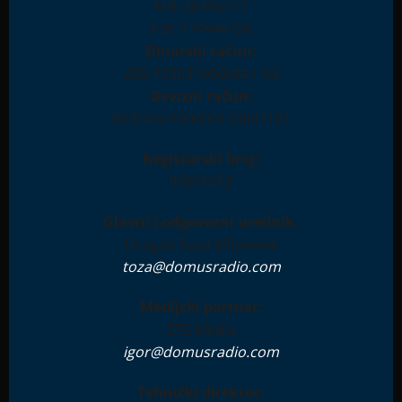
MB: 28396511
PIB: 114944708
Dinarski račun:
265-7590310000841-93
Devizni račun:
RS35265100000123897181
Registarski broj:
IN001612
Glavni i odgovorni urednik:
Dragan Toza Milanović
toza@domusradio.com
Medijski partner:
ZTZ Media
igor@domusradio.com
Tehnički direktor: