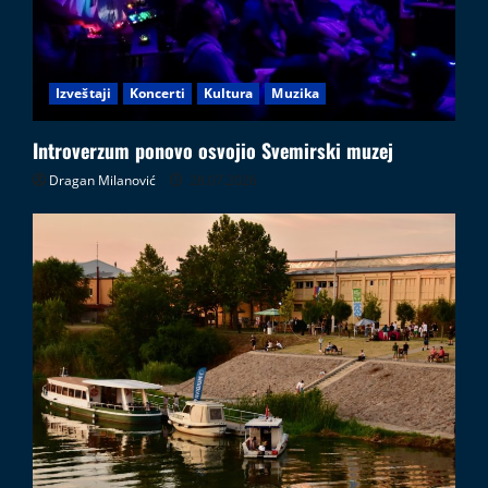
Izveštaji
Koncerti
Kultura
Muzika
Introverzum ponovo osvojio Svemirski muzej
Dragan Milanović
28.07.2026