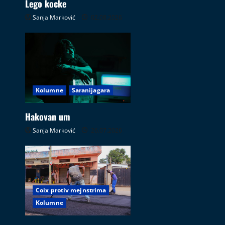
Lego kocke
Sanja Marković
02.08.2026
Kolumne
Saranijagara
Hakovan um
Sanja Marković
26.07.2026
Coix protiv mejnstrima
Kolumne