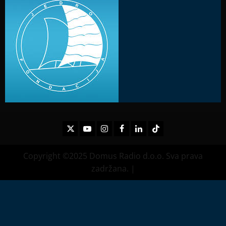
Twitter
Youtube
Instagram
Facebook
LinkedIn
TikTok
Copyright ©2025 Domus Radio d.o.o. Sva prava
zadržana.
|