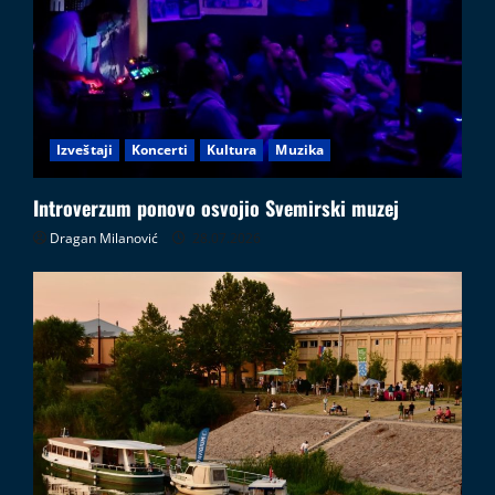
Izveštaji
Koncerti
Kultura
Muzika
Introverzum ponovo osvojio Svemirski muzej
Dragan Milanović
28.07.2026