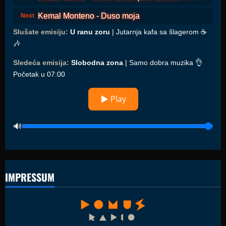
Kemal Monteno - Duso moja
Next
Slušate emisiju:
U ranu zoru
| Jutarnja kafa sa šlagerom ☕️
🎶
Sledeća emisija:
Slobodna zona
| Samo dobra muzika 👌
Početak u 07:00
▶ Play
IMPRESSUM