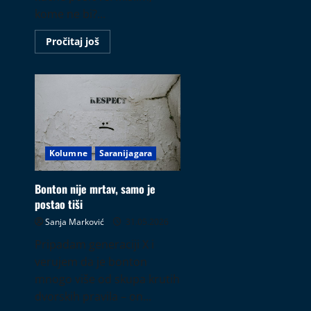
kome ne bi?...
Read
Pročitaj još
more
about
Robot
koji
ne
igra
kolo
Kolumne
Saranijagara
Bonton nije mrtav, samo je
postao tiši
Sanja Marković
31.05.2026
Pripadam generaciji X i
verujem da je bonton
mnogo više od skupa krutih
dvorskih pravila – on...