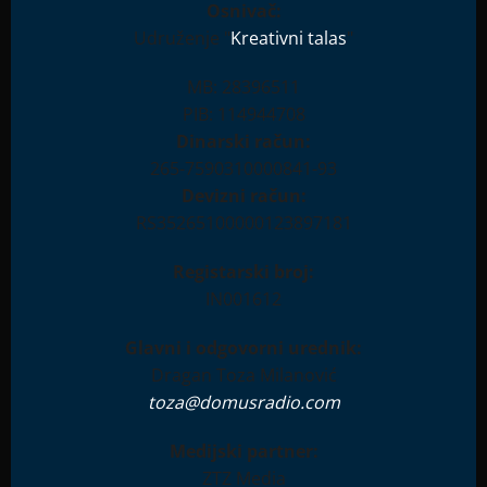
Osnivač:
Udruženje "
Kreativni talas
"
MB: 28396511
PIB: 114944708
Dinarski račun:
265-7590310000841-93
Devizni račun:
RS35265100000123897181
Registarski broj:
IN001612
Glavni i odgovorni urednik:
Dragan Toza Milanović
toza@domusradio.com
Medijski partner:
ZTZ Media