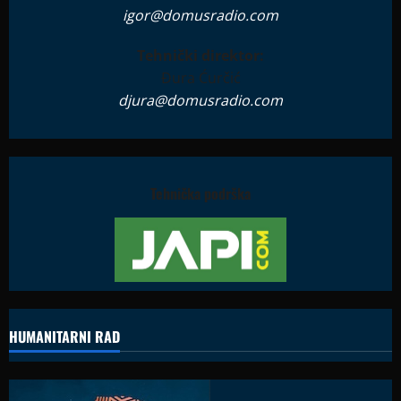
igor@domusradio.com
Tehnički direktor:
Đura Ćurčić
djura@domusradio.com
Tehnička podrška
HUMANITARNI RAD