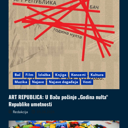
Bač
Film
Izložba
Knjiga
Koncerti
Kultura
Muzika
Najave
Najave događaja
Vesti
ART REPUBLICA: U Baču počinje „Godina nulta“
Republike umetnosti
Redakcija
05.08.2026