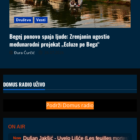
Društvo
Vesti
Begej ponovo spaja ljude: Zrenjanin ugostio
međunarodni projekat „Ecluze pe Bega“
Đura Ćurčić
26.07.2026
DOMUS RADIO UŽIVO
Podrži Domus radio
ON AIR
Dušan Jakšić - Uvelo Lišće (Les feuilles mortes)
Now