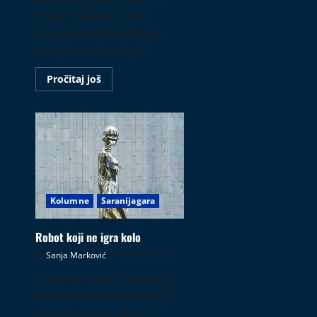
dobar slušalac. Istina,
mogu da slušam čoveka
dok ne ispriča svoju...
Read
Pročitaj još
more
about
Gram
zlata
Kolumne
Saranijagara
Robot koji ne igra kolo
Sanja Marković
07.06.2026
Da se ne lažemo, dobro bi
mi došao jedan robotić za
kućne poslove. Mislim,