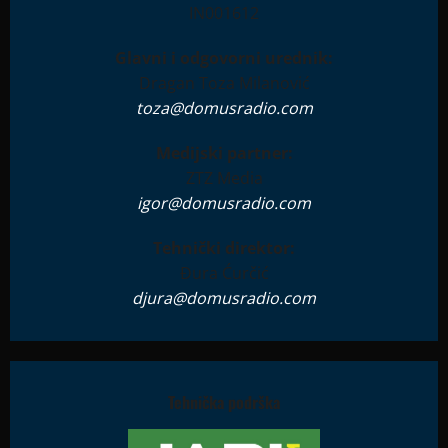
IN001612
Glavni i odgovorni urednik:
Dragan Toza Milanović
toza@domusradio.com
Medijski partner:
ZTZ Media
igor@domusradio.com
Tehnički direktor:
Đura Ćurčić
djura@domusradio.com
Tehnička podrška