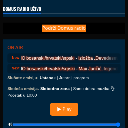
DOMUS RADIO UŽIVO
Podrži Domus radio
ON AIR
COSMO bosanski/hrvatski/srpski - Izložba „Devedesete, lično
Now
COSMO bosanski/hrvatski/srpski - Max Juričić, legenda s ot
Next
Slušate emisiju:
Ustanak
| Jutarnji program
Sledeća emisija:
Slobodna zona
| Samo dobra muzika 👌
Početak u 10:00
▶ Play