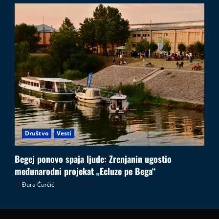
Društvo
Vesti
Begej ponovo spaja ljude: Zrenjanin ugostio
međunarodni projekat „Ecluze pe Bega“
Đura Ćurčić
26.07.2026