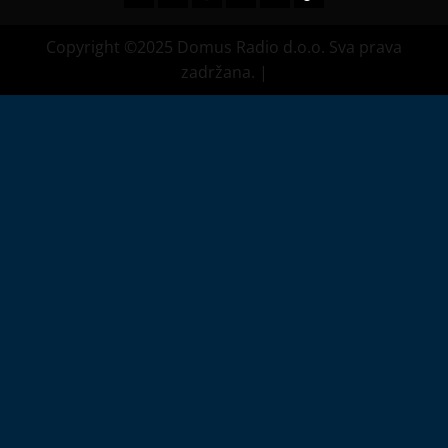
Copyright ©2025 Domus Radio d.o.o. Sva prava
zadržana.
|