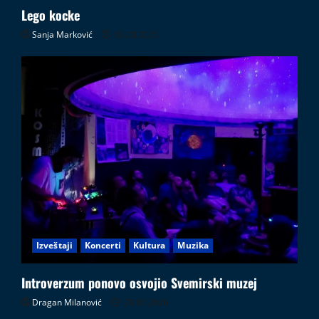
Lego kocke
Sanja Marković
02.08.2026
Izveštaji
Koncerti
Kultura
Muzika
Introverzum ponovo osvojio Svemirski muzej
Dragan Milanović
28.07.2026