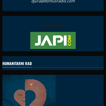
djura@domusradio.com
Tehnička podrška
HUMANITARNI RAD