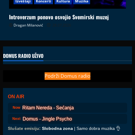
Izveštaji
Koncerti
Kultura
Muzika
Introverzum ponovo osvojio Svemirski muzej
Dragan Milanović
28.07.2026
DOMUS RADIO UŽIVO
Podrži Domus radio
ON AIR
Ritam Nereda - Sećanja
Now
Domus - Jingle Psycho
Next
Slušate emisiju:
Slobodna zona
| Samo dobra muzika 👌