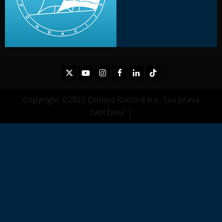
Twitter
Youtube
Instagram
Facebook
LinkedIn
TikTok
Copyright ©2025 Domus Radio d.o.o. Sva prava
zadržana.
|