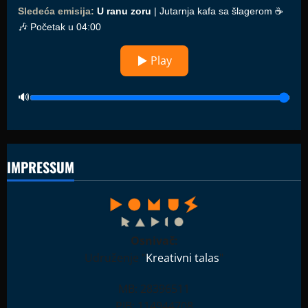
Sledeća emisija:
U ranu zoru
| Jutarnja kafa sa šlagerom ☕️
🎶 Početak u 04:00
▶ Play
IMPRESSUM
Osnivač:
Udruženje "
Kreativni talas
"
MB: 28396511
PIB: 114944708