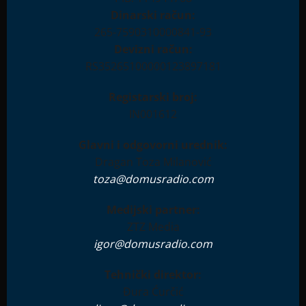
Dinarski račun:
265-7590310000841-93
Devizni račun:
RS35265100000123897181
Registarski broj:
IN001612
Glavni i odgovorni urednik:
Dragan Toza Milanović
toza@domusradio.com
Medijski partner:
ZTZ Media
igor@domusradio.com
Tehnički direktor:
Đura Ćurčić